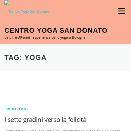
Skip to content
Menu
CENTRO YOGA SAN DONATO
da oltre 30 anni l'esperienza dello yoga a Bologna
CHI SIAMO
CORSI YOGA
ORARI LEZIONI
TAG:
YOGA
FORMAZIONE YOGA
YOGA IN CUCINA
NOI E L’INDIA
MOG-SAFEGUARDING
ISPIRAZIONE
I sette gradini verso la felicità
CONTATTI
BLOG
I sette gradini verso la felicità Dagli insegnamenti di Yogi Bhajan: Senza