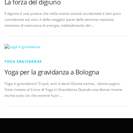
La forza del digiuno
Il digiuno è una pratica che nella nostra società occidentale è ben poco
considerata ed, anzi, è dalla maggior parte delle persone reputata
sinonimo di mancanza di energia, indebolimento del …
YOGA GRAVIDANZA
Yoga per la gravidanza a Bologna
Yoga in gravidanza? Si può, anzi si deve! Donna incinta… donna yogica.
Siete invitate al Corso di Yoga in Gravidanza Quando una donna rimane
incinta tutto ciò che avviene fuori …