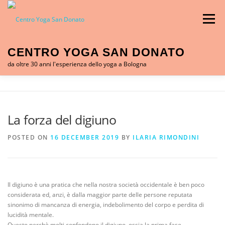
Skip to content
Menu
CENTRO YOGA SAN DONATO
da oltre 30 anni l'esperienza dello yoga a Bologna
CHI SIAMO
CORSI YOGA
ORARI LEZIONI
La forza del digiuno
FORMAZIONE YOGA
YOGA IN CUCINA
POSTED ON
16 DECEMBER 2019
BY
ILARIA RIMONDINI
NOI E L’INDIA
MOG-SAFEGUARDING
Il digiuno è una pratica che nella nostra società occidentale è ben poco
considerata ed, anzi, è dalla maggior parte delle persone reputata
sinonimo di mancanza di energia, indebolimento del corpo e perdita di
CONTATTI
BLOG
lucidità mentale.
Questo perchè molti confondono il digiuno, ossia la prima fase