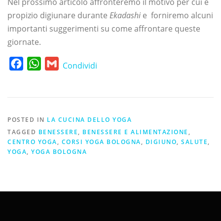
Nel prossimo articolo affronteremo il motivo per cui è
propizio digiunare durante
Ekadashi
e forniremo alcuni
importanti suggerimenti su come affrontare queste
giornate.
Facebook
WhatsApp
Gmail
Condividi
POSTED IN
LA CUCINA DELLO YOGA
TAGGED
BENESSERE
,
BENESSERE E ALIMENTAZIONE
,
CENTRO YOGA
,
CORSI YOGA BOLOGNA
,
DIGIUNO
,
SALUTE
,
YOGA
,
YOGA BOLOGNA