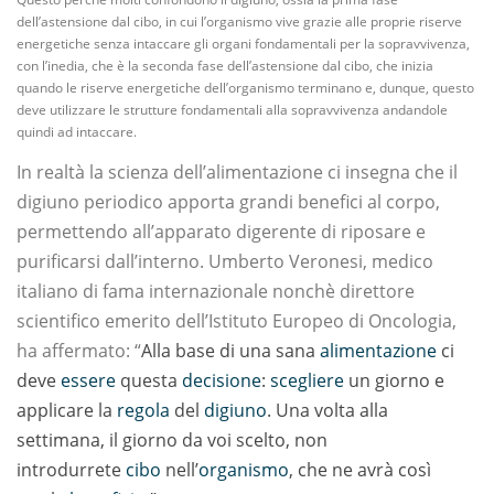
dell’astensione dal cibo, in cui l’organismo vive grazie alle proprie riserve
energetiche senza intaccare gli organi fondamentali per la sopravvivenza,
con l’inedia, che è la seconda fase dell’astensione dal cibo, che inizia
quando le riserve energetiche dell’organismo terminano e, dunque, questo
deve utilizzare le strutture fondamentali alla sopravvivenza andandole
quindi ad intaccare.
In realtà la scienza dell’alimentazione ci insegna che il
digiuno periodico apporta grandi benefici al corpo,
permettendo all’apparato digerente di riposare e
purificarsi dall’interno. Umberto Veronesi, medico
italiano di fama internazionale nonchè direttore
scientifico emerito dell’Istituto Europeo di Oncologia,
ha affermato: “
Alla base di una sana
alimentazione
ci
deve
essere
questa
decisione
:
scegliere
un giorno e
applicare la
reg
ola
del
digiuno
. Una volta alla
settimana, il giorno da voi scelto, non
introdurrete
cibo
nell’
organismo
, che ne avrà così