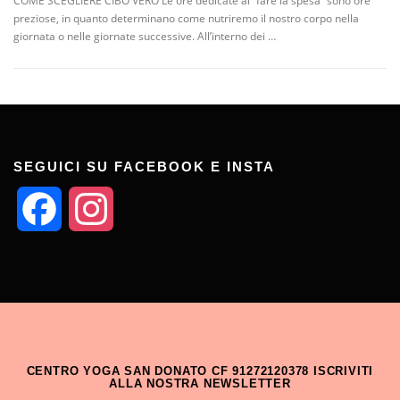
COME SCEGLIERE CIBO VERO Le ore dedicate al “fare la spesa” sono ore
preziose, in quanto determinano come nutriremo il nostro corpo nella
giornata o nelle giornate successive. All’interno dei …
SEGUICI SU FACEBOOK E INSTA
Facebook
Instagram
CENTRO YOGA SAN DONATO CF 91272120378 ISCRIVITI
ALLA NOSTRA NEWSLETTER