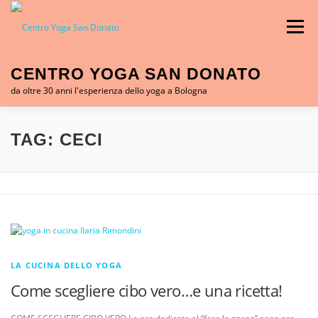
Skip to content
Menu
CENTRO YOGA SAN DONATO
da oltre 30 anni l'esperienza dello yoga a Bologna
CHI SIAMO
CORSI YOGA
ORARI LEZIONI
TAG:
CECI
FORMAZIONE YOGA
YOGA IN CUCINA
NOI E L’INDIA
MOG-SAFEGUARDING
LA CUCINA DELLO YOGA
Come scegliere cibo vero…e una ricetta!
CONTATTI
BLOG