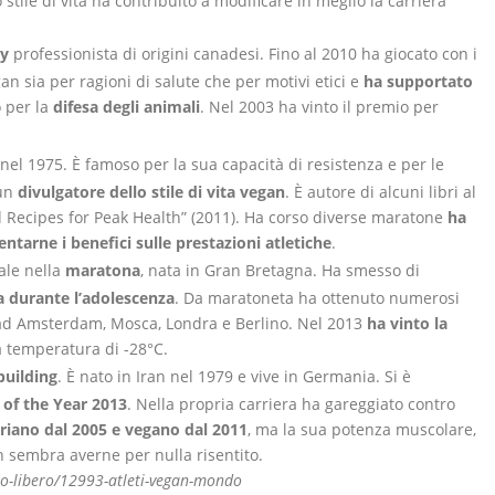
stile di vita ha contribuito a modificare in meglio la carriera
y
professionista di origini canadesi. Fino al 2010 ha giocato con i
n sia per ragioni di salute che per motivi etici e
ha supportato
 per la
difesa degli animali
. Nel 2003 ha vinto il premio per
nel 1975. È famoso per la sua capacità di resistenza e per le
 un
divulgatore dello stile di vita vegan
. È autore di alcuni libri al
ed Recipes for Peak Health” (2011). Ha corso diverse maratone
ha
tarne i benefici sulle prestazioni atletiche
.
ale nella
maratona
, nata in Gran Bretagna. Ha smesso di
 durante l’adolescenza
. Da maratoneta ha ottenuto numerosi
ti ad Amsterdam, Mosca, Londra e Berlino. Nel 2013
ha vinto la
na temperatura di -28°C.
building
. È nato in Iran nel 1979 e vive in Germania. Si è
 of the Year 2013
. Nella propria carriera ha gareggiato contro
riano dal 2005 e vegano dal 2011
, ma la sua potenza muscolare,
n sembra averne per nulla risentito.
po-libero/12993-atleti-vegan-mondo