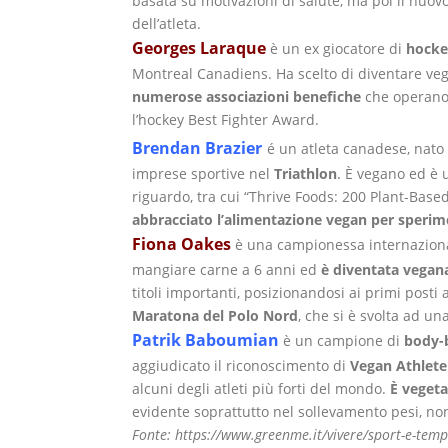
basata su motivazioni di salute, ma poi il nuovo 
dell’atleta.
Georges Laraque
è un ex giocatore di
hocke
Montreal Canadiens. Ha scelto di diventare vega
numerose associazioni benefiche
che operano
l’hockey Best Fighter Award.
Brendan Brazier
é un atleta canadese, nato 
imprese sportive nel
Triathlon
. È vegano ed è
riguardo, tra cui “Thrive Foods: 200 Plant-Bas
abbracciato l’alimentazione vegan per sperimen
Fiona Oakes
è una campionessa internazion
mangiare carne a 6 anni ed
è diventata vegana
titoli importanti, posizionandosi ai primi pos
Maratona del Polo Nord
, che si è svolta ad u
Patrik Baboumian
è un campione di
body-
aggiudicato il riconoscimento di
Vegan Athlete
alcuni degli atleti più forti del mondo.
È vegeta
evidente soprattutto nel sollevamento pesi, no
Fonte: https://www.greenme.it/vivere/sport-e-tem