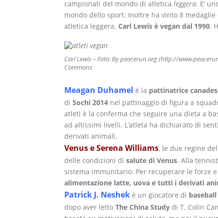
campionati del mondo di atletica
leggera.
E’ un
mondo dello sport. Inoltre ha vinto 8 medaglie
atletica leggera.
Carl Lewis è vegan dal 1990
. 
Carl Lewis – Foto: By peacerun.org (http://www.peacerun
Commons
Meagan Duhamel
è la
pattinatrice canades
di
Sochi 2014
nel pattinaggio di figura a squad
atleti è la conferma che seguire una dieta a b
ad altissimi livelli. L’atleta ha dichiarato di s
derivati animali.
Venus e Serena Williams
, le due regine de
delle condizioni di
salute di Venus
. Alla tenni
sistema immunitario. Per recuperare le forze e
alimentazione latte, uova e tutti i derivati ani
Patrick J. Neshek
è un giocatore di
baseball
dopo aver letto
The China Study
di T. Colin Cam