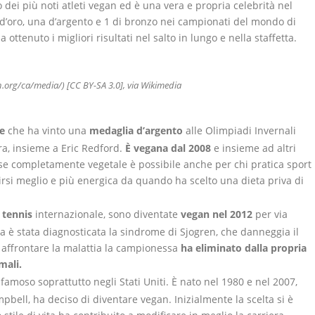
o dei più noti atleti vegan ed è una vera e propria celebrità nel
 d’oro, una d’argento e 1 di bronzo nei campionati del mondo di
Ha ottenuto i migliori risultati nel salto in lungo e nella staffetta.
.org/ca/media/) [CC BY-SA 3.0], via Wikimedia
e
che ha vinto una
medaglia d’argento
alle Olimpiadi Invernali
ra, insieme a Eric Redford.
È vegana dal 2008
e insieme ad altri
ase completamente vegetale è possibile anche per chi pratica sport
entirsi meglio e più energica da quando ha scelto una dieta priva di
l
tennis
internazionale, sono diventate
vegan nel 2012
per via
sta è stata diagnosticata la sindrome di Sjogren, che danneggia il
 affrontare la malattia la campionessa
ha eliminato dalla propria
mali.
famoso soprattutto negli Stati Uniti. È nato nel 1980 e nel 2007,
pbell, ha deciso di diventare vegan. Inizialmente la scelta si è