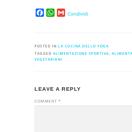
Facebook
WhatsApp
Gmail
Condividi
POSTED IN
LA CUCINA DELLO YOGA
TAGGED
ALIMENTAZIONE SPORTIVA
,
ALIMENTA
VEGETARIANI
LEAVE A REPLY
COMMENT
*